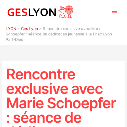
Aller
Men
au
contenu
princ
LYON
>
Ges Lyon
>
Rencontre exclusive avec Marie
Schoepfer : séance de dédicaces jeunesse à la Fnac Lyon
Part-Dieu
Rencontre
exclusive avec
Marie Schoepfer
: séance de