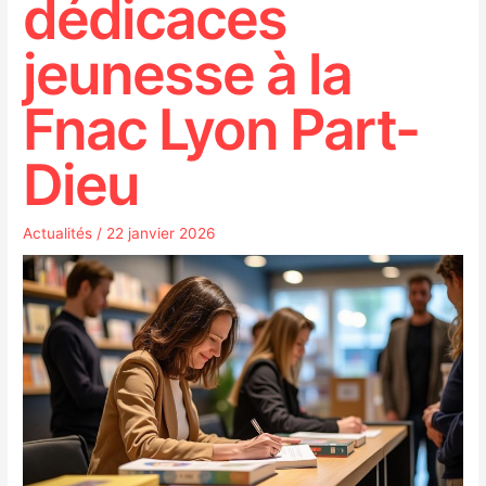
dédicaces
jeunesse à la
Fnac Lyon Part-
Dieu
Actualités
/
22 janvier 2026