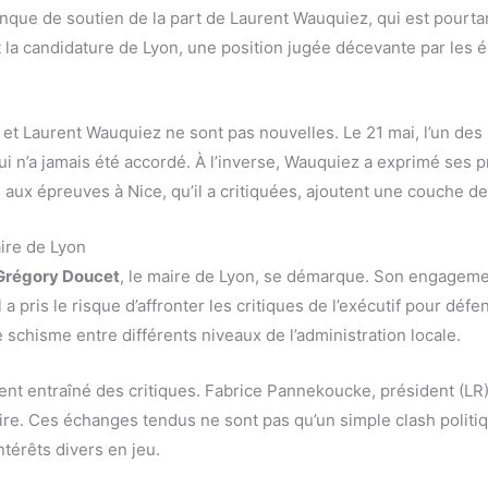
nque de soutien de la part de Laurent Wauquiez, qui est pourtan
la candidature de Lyon, une position jugée décevante par les él
e et Laurent Wauquiez ne sont pas nouvelles. Le 21 mai, l’un de
, qui n’a jamais été accordé. À l’inverse, Wauquiez a exprimé se
aux épreuves à Nice, qu’il a critiquées, ajoutent une couche de 
aire de Lyon
Grégory Doucet
, le maire de Lyon, se démarque. Son engagemen
a pris le risque d’affronter les critiques de l’exécutif pour déf
e schisme entre différents niveaux de l’administration locale.
ent entraîné des critiques. Fabrice Pannekoucke, président (LR)
re. Ces échanges tendus ne sont pas qu’un simple clash politiq
ntérêts divers en jeu.