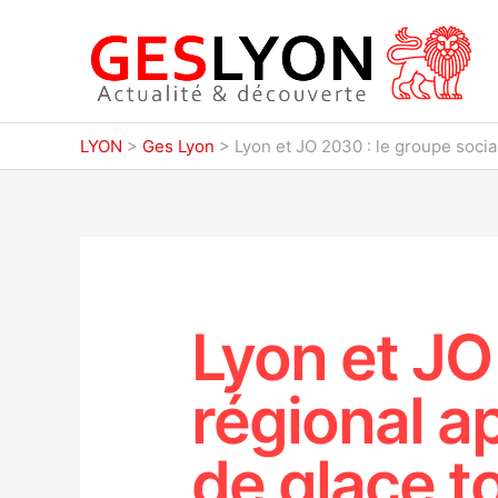
Aller
au
contenu
LYON
>
Ges Lyon
>
Lyon et JO 2030 : le groupe social
Lyon et JO
régional ap
de glace t