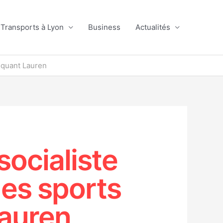
Transports à Lyon
Business
Actualités
tiquant Lauren
socialiste
des sports
Lauren