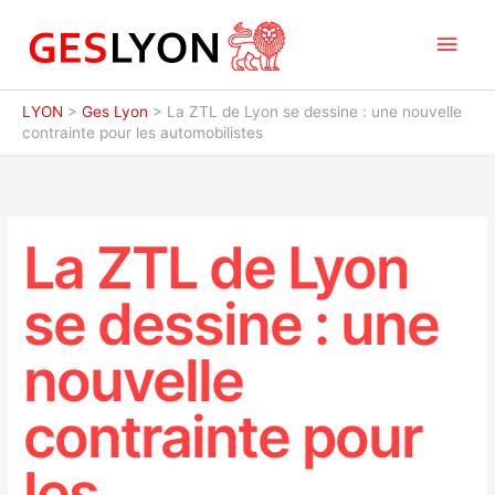
Aller
Men
au
contenu
princ
LYON
>
Ges Lyon
>
La ZTL de Lyon se dessine : une nouvelle
contrainte pour les automobilistes
La ZTL de Lyon
se dessine : une
nouvelle
contrainte pour
les