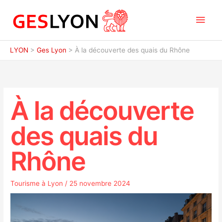
Aller
Men
au
contenu
princ
LYON
>
Ges Lyon
>
À la découverte des quais du Rhône
À la découverte
des quais du
Rhône
Tourisme à Lyon
/
25 novembre 2024