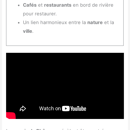
Cafés
et
restaurants
en bord de rivière
pour restaurer.
Un lien harmonieux entre la
nature
et la
ville
.