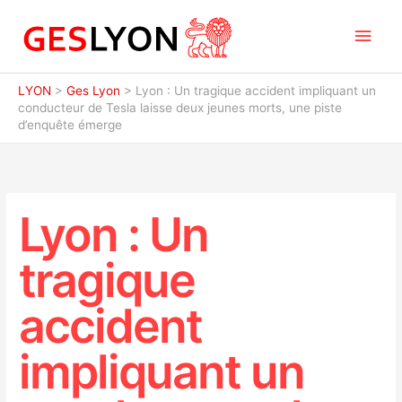
Aller
Men
au
contenu
princ
LYON
>
Ges Lyon
>
Lyon : Un tragique accident impliquant un
conducteur de Tesla laisse deux jeunes morts, une piste
d’enquête émerge
Lyon : Un
tragique
accident
impliquant un