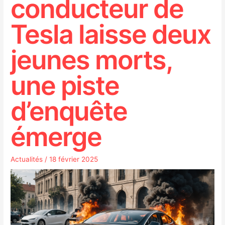
conducteur de
Tesla laisse deux
jeunes morts,
une piste
d’enquête
émerge
Actualités
/
18 février 2025