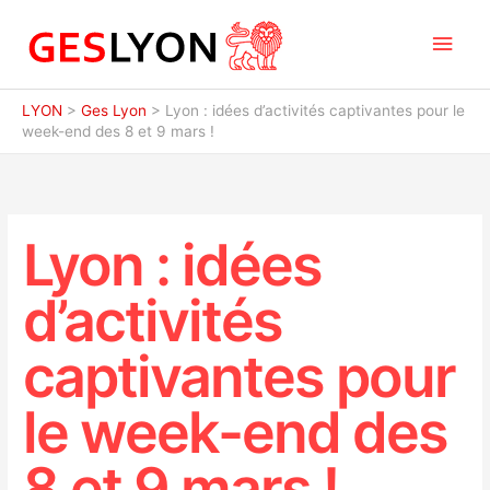
Aller
Men
au
contenu
princ
LYON
>
Ges Lyon
>
Lyon : idées d’activités captivantes pour le
week-end des 8 et 9 mars !
Lyon : idées
d’activités
captivantes pour
le week-end des
8 et 9 mars !