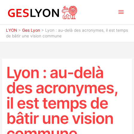
Aller
Men
au
contenu
princ
LYON
>
Ges Lyon
>
Lyon : au-delà des acronymes, il est temps
de bâtir une vision commune
Lyon : au-delà
des acronymes,
il est temps de
bâtir une vision
commune