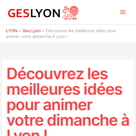
Aller
Men
au
contenu
princ
LYON
>
Ges Lyon
>
Découvrez les meilleures idées pour
animer votre dimanche à Lyon !
Découvrez les
meilleures idées
pour animer
votre dimanche à
Lyon !